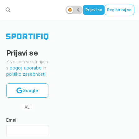
Prijavi se
Registriraj se
Prijavi se
Z vpisom se strinjam
s
pogoji uporabe
in
politiko zasebnosti
.
Google
ALI
Email